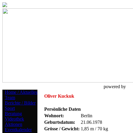
powered by
Home / Aktuelles
Oliver Kuckuk
Team
Berichte / Bilder
Sport
Persönliche Daten
Beratung
Wohnort:
Berlin
Videothek
Geburtsdatum:
21.06.1978
Aktionen
Grösse / Gewicht:
1,85 m / 70 kg
Eventkalender