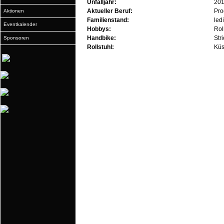
Unfalljahr:
20
Aktueller Beruf:
Pro
Aktionen
Familienstand:
ledi
Eventkalender
Hobbys:
Rol
Handbike:
Str
Sponsoren
Rollstuhl:
Küs