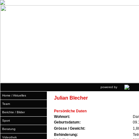
powered by
Home / Aktuelles
Julian Blecher
Team
Persönliche Daten
Berichte / Bilder
Wohnort:
Dar
Sport
Geburtsdatum:
09.
Grösse / Gewicht:
1,8
Beratung
Behinderung:
Tet
Videothek