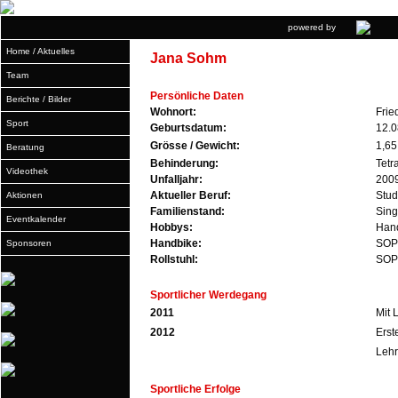
powered by
Home / Aktuelles
Jana Sohm
Team
Persönliche Daten
Berichte / Bilder
Wohnort:
Frie
Sport
Geburtsdatum:
12.0
Grösse / Gewicht:
1,65
Beratung
Behinderung:
Tetr
Videothek
Unfalljahr:
200
Aktueller Beruf:
Stud
Aktionen
Familienstand:
Sing
Eventkalender
Hobbys:
Hand
Handbike:
SOP
Sponsoren
Rollstuhl:
SOP
Sportlicher Werdegang
2011
Mit 
2012
Erst
Lehr
Sportliche Erfolge