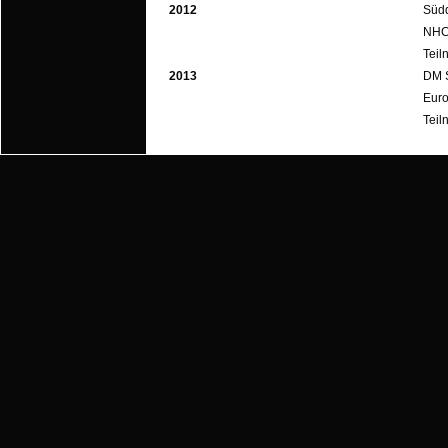
2012
Südd
NHC 
Teil
2013
DM S
Euro
Teil