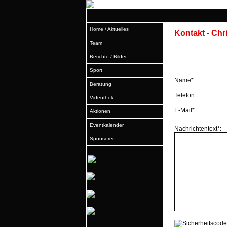
Home / Aktuelles
Kontakt - Chr
Team
Berichte / Bilder
Sport
Name*:
Beratung
Telefon:
Videothek
E-Mail*:
Aktionen
Eventkalender
Nachrichtentext*:
Sponsoren